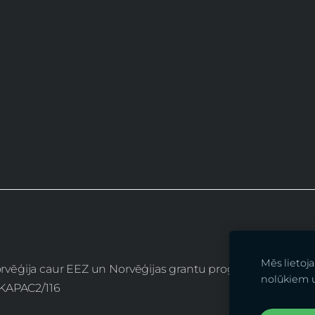
Mēs lietoj
Norvēģija caur EEZ un Norvēģijas grantu programmu “Aktīvo
nolūkiem 
2/KAPAC2/116