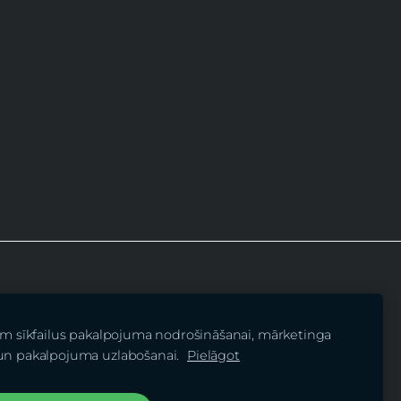
am sīkfailus pakalpojuma nodrošināšanai, mārketinga
 iedzīvotāju fonds”
un pakalpojuma uzlabošanai.
Pielāgot