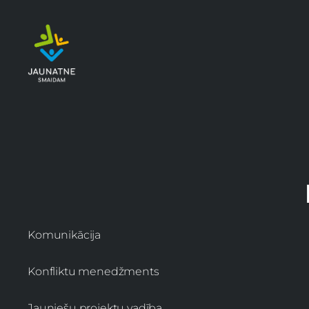
Komunikācija
Konfliktu menedžments
Jauniešu projektu vadība