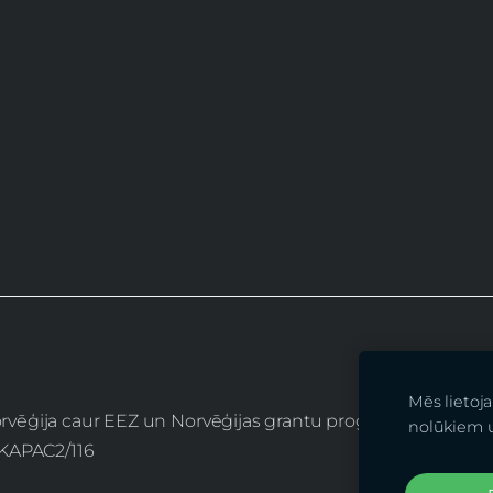
Mēs lietoj
Norvēģija caur EEZ un Norvēģijas grantu programmu “Aktīvo
nolūkiem 
2/KAPAC2/116