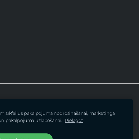
am sīkfailus pakalpojuma nodrošināšanai, mārketinga
 iedzīvotāju fonds”
un pakalpojuma uzlabošanai.
Pielāgot