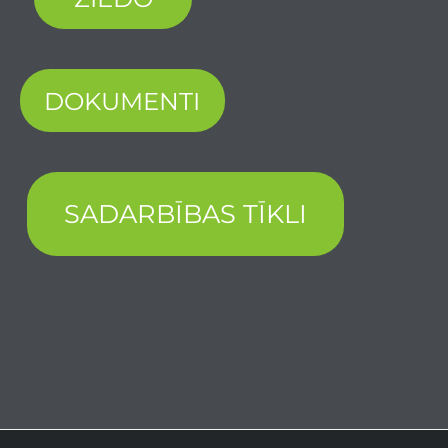
DOKUMENTI
SADARBĪBAS TĪKLI