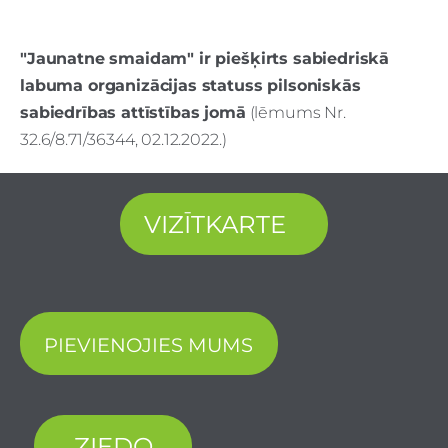
"Jaunatne smaidam" ir piešķirts sabiedriskā
labuma organizācijas statuss pilsoniskās
sabiedrības attīstības jomā
(lēmums Nr.
32.6/8.71/36344, 02.12.2022.)
VIZĪTKARTE
PIEVIENOJIES MUMS
ZIEDO