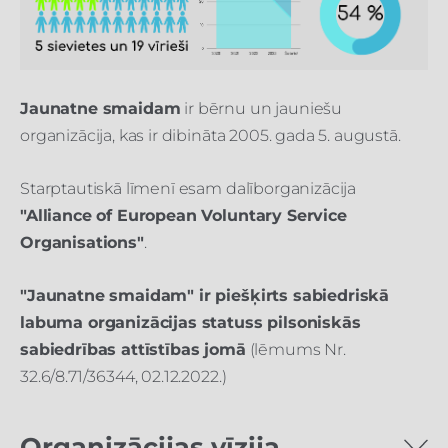
Jaunatne smaidam
ir bērnu un jauniešu
organizācija, kas ir dibināta 2005. gada 5. augustā.
Starptautiskā līmenī esam dalīborganizācija
"Alliance of European Voluntary Service
Organisations"
.
"Jaunatne smaidam" ir piešķirts sabiedriskā
labuma organizācijas statuss pilsoniskās
sabiedrības attīstības jomā
(lēmums Nr.
32.6/8.71/36344, 02.12.2022.)
Organizācijas vīzija