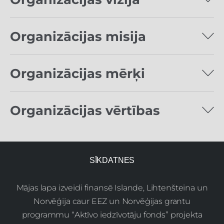
Organizācijas misija
Organizācijas mērķi
Organizācijas vērtības
SĪKDATNES
Mājas lapa izveidi finansē Islande, Lihtenšteina un
Norvēģija caur EEZ un Norvēģijas grantu
programmu “Aktīvo iedzīvotāju fonds” projekta