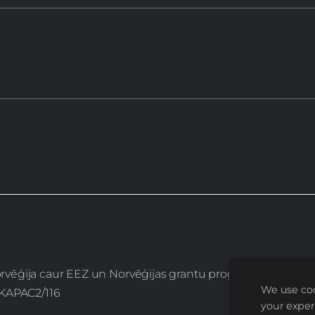
Norvēģija caur EEZ un Norvēģijas grantu programmu “Aktīvo
We use coo
2/KAPAC2/116
your exper