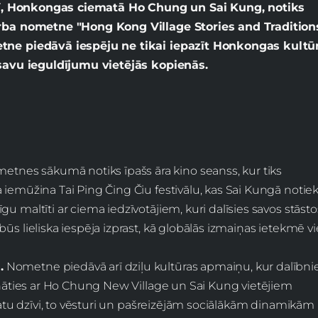
īlī, Honkongas ciematā Ho Chung un Sai Kung, notiks
arba nometne "Hong Kong Village Stories and Tradition
tne piedāvā iespēju ne tikai iepazīt Honkongas kultū
 savu ieguldījumu vietējās kopienās.
tnes sākumā notiks īpašs āra kino seanss, kur tiks
iemūžina Tai Ping Čing Čiu festivālu, kas Sai Kungā notiek 
u maltīti ar ciema iedzīvotājiem, kuri dalīsies savos stāsto
ūs lieliska iespēja izprast, kā globālās izmaiņas ietekmē vi
.
Nometne piedāvā arī dziļu kultūras apmaiņu, kur dalībni
zināties ar Ho Chung New Village un Sai Kung vietējiem
ematu dzīvi, to vēsturi un pašreizējām sociālākām dinamikām