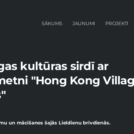
SĀKUMS
JAUNUMI
PROJEKTI
as kultūras sirdī ar
metni "Hong Kong Villa
s"
umu un mācīšanos šajās Lieldienu brīvdienās.