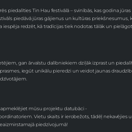
s piedalīties Tin Hau festivālā – svinībās, kas godina jūras
Festivāls piedāvā jūras gājienus un kultūras priekšnesumus, k
 iespēja redzēt, kā tradīcijas tiek nodotas tālāk un pielāgo
etējiem, gan ārvalstu dalībniekiem dziļāk izprast un piedalī
s prasmes, iegūt unikālu pieredzi un veidot jaunas draudzīb
dzīvotājiem.
u, apmeklējiet mūsu projektu datubāci -
oordinatoriem. Vietu skaits ir ierobežots, tādēļ nekavējies 
 neaizmirstamajā piedzīvojumā!