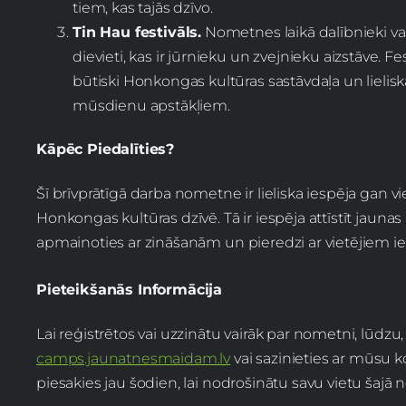
tiem, kas tajās dzīvo.
Tin Hau festivāls.
Nometnes laikā dalībnieki varē
dievieti, kas ir jūrnieku un zvejnieku aizstāve. 
būtiski Honkongas kultūras sastāvdaļa un lieliska
mūsdienu apstākļiem.
Kāpēc Piedalīties?
Šī brīvprātīgā darba nometne ir lieliska iespēja gan vi
Honkongas kultūras dzīvē. Tā ir iespēja attīstīt jauna
apmainoties ar zināšanām un pieredzi ar vietējiem ie
Pieteikšanās Informācija
Lai reģistrētos vai uzzinātu vairāk par nometni, lūdz
camps.jaunatnesmaidam.lv
vai sazinieties ar mūsu k
piesakies jau šodien, lai nodrošinātu savu vietu šajā