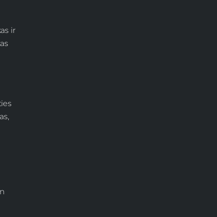
as ir
tas
ties
as,
un