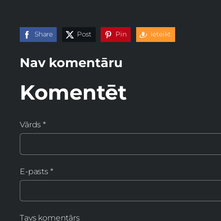
Share
Post
Pin
Ieteikt
Nav komentāru
Komentēt
Vārds *
E-pasts *
Tavs komentārs