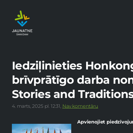
Iedziļinieties Honkong
brīvprātīgo darba no
Stories and Tradition
4. marts, 2025 pl. 12:31,
Nav komentāru
Apvienojiet piedzīvoj