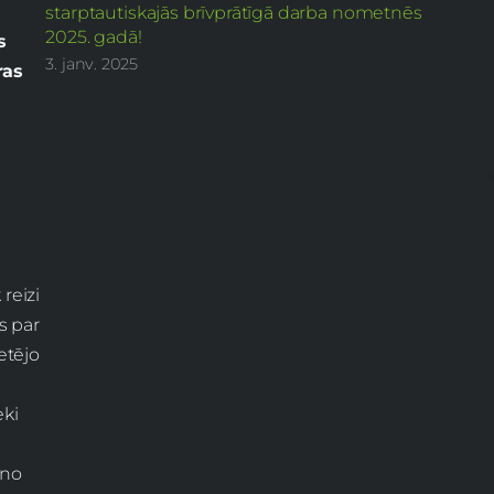
starptautiskajās brīvprātīgā darba nometnēs
2025. gadā!
s
3. janv. 2025
ras
reizi
s par
etējo
eki
 no