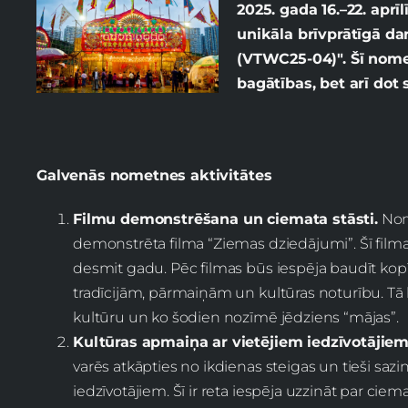
2025. gada 16.–22. apr
unikāla brīvprātīgā d
(VTWC25-04)". Šī nome
bagātības, bet arī dot
Galvenās nometnes aktivitātes
Filmu demonstrēšana un ciemata stāsti.
Nome
demonstrēta filma “Ziemas dziedājumi”. Šī filma 
desmit gadu. Pēc filmas būs iespēja baudīt kopīg
tradīcijām, pārmaiņām un kultūras noturību. Tā b
kultūru un ko šodien nozīmē jēdziens “mājas”.
Kultūras apmaiņa ar vietējiem iedzīvotājiem
varēs atkāpties no ikdienas steigas un tieši sa
iedzīvotājiem. Šī ir reta iespēja uzzināt par ci