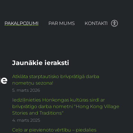
PAKALPOJUMI
PAR MUMS
KONTAKTI
Jaunākie ieraksti
ge
Atklāta starptautisko brīvprātīgā darba
nometņu sezona!
5. marts 2026
Iedziļinieties Honkongas kultūras sirdī ar
brīvprātīgo darba nometni "Hong Kong Village
Stories and Traditions"
4. marts 2025
Ceļo ar pievienoto vērtību – piedalies